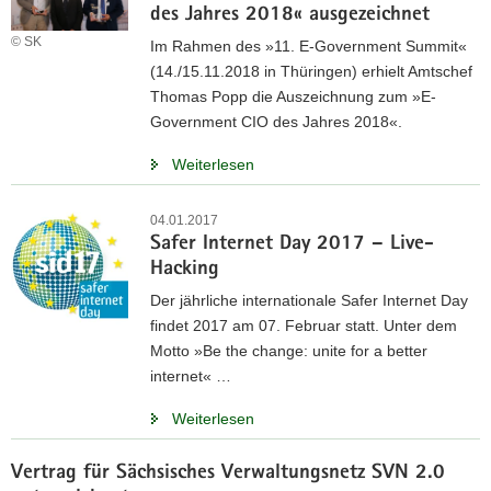
des Jahres 2018« ausgezeichnet
a
© SK
Im Rahmen des »11. E-Government Summit«
v
(14./15.11.2018 in Thüringen) erhielt Amtschef
i
Thomas Popp die Auszeichnung zum »E-
g
Government CIO des Jahres 2018«.
a
t
Weiterlesen
i
o
04.01.2017
n
Safer Internet Day 2017 – Live-
Hacking
Der jährliche internationale Safer Internet Day
findet 2017 am 07. Februar statt. Unter dem
Motto »Be the change: unite for a better
internet« …
Weiterlesen
Vertrag für Sächsisches Verwaltungsnetz SVN 2.0