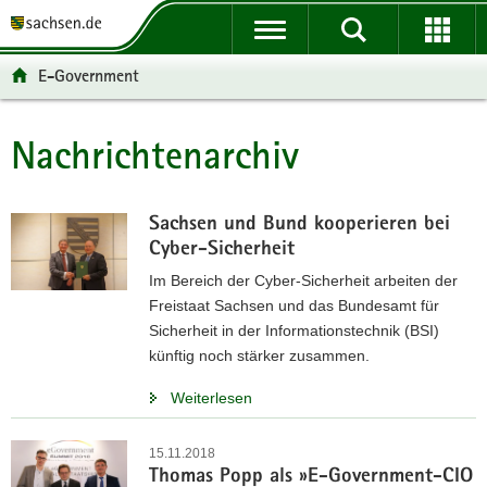
P
P
H
W
F
o
o
a
e
o
r
r
u
i
o
E-Government
t
t
p
t
t
a
a
t
e
e
l
l
i
r
r
Nachrichtenarchiv
Hauptinhalt
ü
n
n
e
-
b
a
h
I
B
e
v
a
n
e
Sachsen und Bund kooperieren bei
r
i
l
f
r
Cyber-Sicherheit
g
g
t
o
e
Im Bereich der Cyber-Sicherheit arbeiten der
r
a
r
i
Freistaat Sachsen und das Bundesamt für
e
t
m
c
Sicherheit in der Informationstechnik (BSI)
i
i
a
h
künftig noch stärker zusammen.
f
o
t
e
n
i
Weiterlesen
n
o
d
n
15.11.2018
e
Thomas Popp als »E-Government-CIO
N