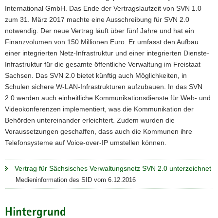
International GmbH. Das Ende der Vertragslaufzeit von SVN 1.0
a
zum 31. März 2017 machte eine Ausschreibung für SVN 2.0
v
notwendig. Der neue Vertrag läuft über fünf Jahre und hat ein
i
Finanzvolumen von 150 Millionen Euro. Er umfasst den Aufbau
g
einer integrierten Netz-Infrastruktur und einer integrierten Dienste-
a
Infrastruktur für die gesamte öffentliche Verwaltung im Freistaat
t
Sachsen. Das SVN 2.0 bietet künftig auch Möglichkeiten, in
i
Schulen sichere W-LAN-Infrastrukturen aufzubauen. In das SVN
o
2.0 werden auch einheitliche Kommunikationsdienste für Web- und
n
Videokonferenzen implementiert, was die Kommunikation der
Behörden untereinander erleichtert. Zudem wurden die
Voraussetzungen geschaffen, dass auch die Kommunen ihre
Telefonsysteme auf Voice-over-IP umstellen können.
Vertrag für Sächsisches Verwaltungsnetz SVN 2.0 unterzeichnet
Medieninformation des SID vom 6.12.2016
Hintergrund