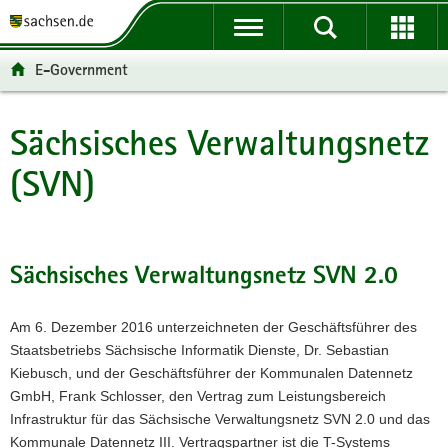
P
P
H
W
F
o
o
a
e
o
r
r
u
i
o
E-Government
t
t
p
t
t
a
a
t
e
e
l
l
i
r
r
Sächsisches Verwaltungsnetz
Hauptinhalt
ü
n
n
e
-
(SVN)
b
a
h
I
B
e
v
a
n
e
r
i
l
f
r
g
g
t
o
e
r
a
r
i
Sächsisches Verwaltungsnetz SVN 2.0
e
t
m
c
i
i
a
h
Am 6. Dezember 2016 unterzeichneten der Geschäftsführer des
f
o
t
Staatsbetriebs Sächsische Informatik Dienste, Dr. Sebastian
e
n
i
Kiebusch, und der Geschäftsführer der Kommunalen Datennetz
n
o
GmbH, Frank Schlosser, den Vertrag zum Leistungsbereich
d
n
Infrastruktur für das Sächsische Verwaltungsnetz SVN 2.0 und das
e
Kommunale Datennetz III. Vertragspartner ist die T-Systems
N