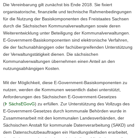
Die Vereinbarung gilt zunächst bis Ende 2018. Sie fixiert
a
organisatorische, finanzielle und technische Rahmenbedingungen
v
für die Nutzung der Basiskomponenten des Freistaates Sachsen
i
durch die Sächsischen Kommunalverwaltungen sowie deren
g
Weiterentwicklung unter Beteiligung der Kommunalverwaltungen.
a
E-Government-Basiskomponenten sind elektronische Verfahren,
t
die der fachunabhängigen oder fachübergreifenden Unterstützung
i
der Verwaltungstätigkeit dienen. Die sächsischen
o
Kommunalverwaltungen übernehmen einen Anteil an den
n
nutzungsabhängigen Kosten.
Mit der Möglichkeit, diese E-Government-Basiskomponenten zu
nutzen, werden die Kommunen wesentlich dabei unterstützt,
Anforderungen des Sächsischen E-Government-Gesetzes
(
SächsEGovG
) zu erfüllen. Zur Unterstützung des Vollzugs des
E-Government-Gesetzes durch kommunale Behörden wurde in
Zusammenarbeit mit den kommunalen Landesverbänden, der
Sächsischen Anstalt für kommunale Datenverarbeitung (SAKD) und
dem Datenschutzbeauftragen ein Handlungsleitfaden erarbeitet,