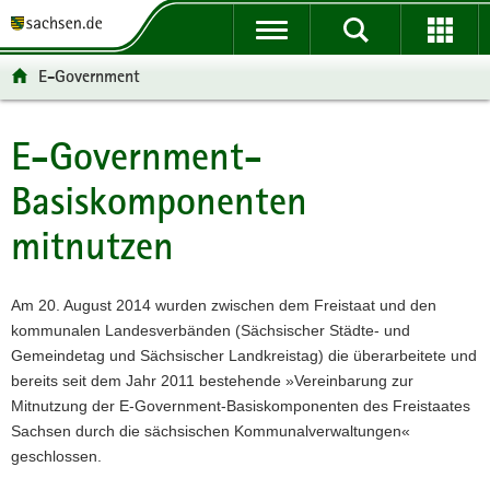
P
P
H
W
F
o
o
a
e
o
r
r
u
i
o
E-Government
t
t
p
t
t
a
a
t
e
e
l
l
i
r
r
E-Government-
Hauptinhalt
ü
n
n
e
-
Basiskomponenten
b
a
h
I
B
e
v
a
n
e
mitnutzen
r
i
l
f
r
g
g
t
o
e
r
a
r
i
Am 20. August 2014 wurden zwischen dem Freistaat und den
e
t
m
c
kommunalen Landesverbänden (Sächsischer Städte- und
i
i
a
h
Gemeindetag und Sächsischer Landkreistag) die überarbeitete und
f
o
t
bereits seit dem Jahr 2011 bestehende »Vereinbarung zur
e
n
i
Mitnutzung der E-Government-Basiskomponenten des Freistaates
n
o
Sachsen durch die sächsischen Kommunalverwaltungen«
d
n
geschlossen.
e
N