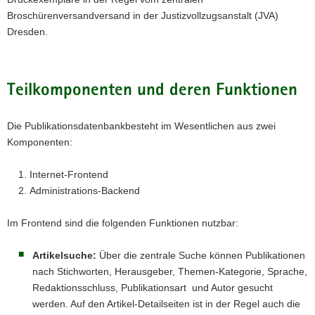
Broschürenversandversand in der Justizvollzugsanstalt (JVA)
a
Dresden.
v
i
g
a
Teilkomponenten und deren Funktionen
t
i
Die Publikationsdatenbankbesteht im Wesentlichen aus zwei
o
Komponenten:
n
Internet-Frontend
Administrations-Backend
Im Frontend sind die folgenden Funktionen nutzbar:
Artikelsuche:
Über die zentrale Suche können Publikationen
nach Stichworten, Herausgeber, Themen-Kategorie, Sprache,
Redaktionsschluss, Publikationsart und Autor gesucht
werden. Auf den Artikel-Detailseiten ist in der Regel auch die