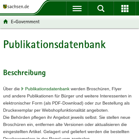
P
P
H
W
F
o
o
a
e
o
r
r
u
i
o
E-Government
t
t
p
t
t
a
a
t
e
e
l
l
i
r
r
Publikationsdatenbank
Hauptinhalt
ü
n
n
e
-
b
a
h
I
B
e
v
a
n
e
r
i
l
f
r
Beschreibung
g
g
t
o
e
r
a
r
i
Über die
Publikationsdatenbank
werden Broschüren, Flyer
e
t
m
c
und andere Publikationen für Bürger und weitere Interessenten in
i
i
a
h
elektronischer Form (als PDF-Download) oder zur Bestellung als
f
o
t
Druckexemplar per Webshopfunktionalität angeboten.
e
n
i
Die Behörden pflegen ihr Angebot jeweils selbst. Sie stellen neue
n
o
Broschüren ein, entfernen alte Versionen oder aktualisieren die
d
n
eingestellten Artikel. Gelagert und geliefert werden die bestellten
e
Druckexemplare in der Regel vom zentralen
N