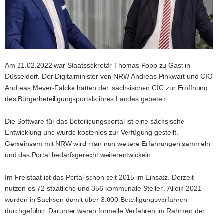
a
v
i
g
a
Am 21.02.2022 war Staatssekretär Thomas Popp zu Gast in
t
Düsseldorf. Der Digitalminister von NRW Andreas Pinkwart und CIO
i
Andreas Meyer-Falcke hatten den sächsischen CIO zur Eröffnung
o
des Bürgerbeteiligungsportals ihres Landes gebeten.
n
Die Software für das Beteiligungsportal ist eine sächsische
Entwicklung und wurde kostenlos zur Verfügung gestellt.
Gemeinsam mit NRW wird man nun weitere Erfahrungen sammeln
und das Portal bedarfsgerecht weiterentwickeln.
Im Freistaat ist das Portal schon seit 2015 im Einsatz. Derzeit
nutzen es 72 staatliche und 356 kommunale Stellen. Allein 2021
wurden in Sachsen damit über 3.000 Beteiligungsverfahren
durchgeführt. Darunter waren formelle Verfahren im Rahmen der