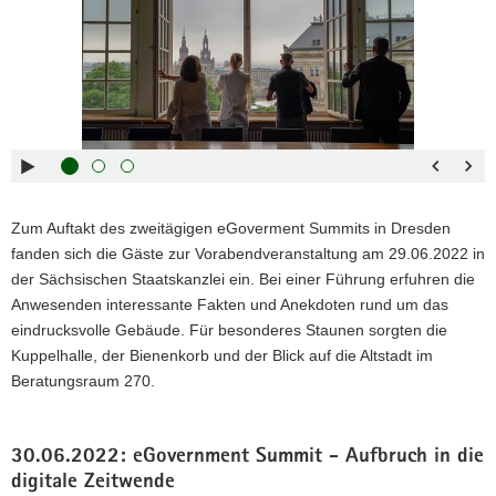
folgende
Tasten
zur
Steuerung
des
Sliders:
Pfeiltaste
Vorwärts
rechts :
blättern
Pfeiltaste
Zurück
Zum Auftakt des zweitägigen eGoverment Summits in Dresden
links :
blättern
fanden sich die Gäste zur Vorabendveranstaltung am 29.06.2022 in
Pfeiltaste
Bildunterschrift
der Sächsischen Staatskanzlei ein. Bei einer Führung erfuhren die
oben :
anzeigen
Anwesenden interessante Fakten und Anekdoten rund um das
Pfeiltaste
Bildunterschrift
eindrucksvolle Gebäude. Für besonderes Staunen sorgten die
unten :
verbergen
Kuppelhalle, der Bienenkorb und der Blick auf die Altstadt im
Eingabetaste
Vollbildmodus
Beratungsraum 270.
:
öffnen
Leertaste :
Bilderschau
abspielen
30.06.2022: eGovernment Summit - Aufbruch in die
digitale Zeitwende